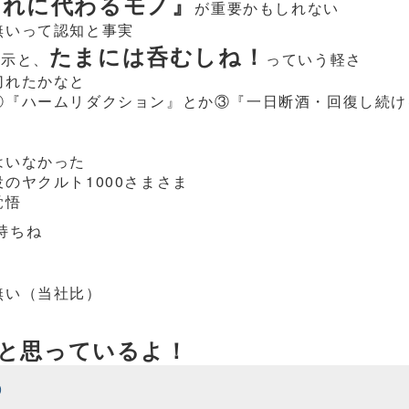
それに代わるモノ』
が重要かもしれない
無いって認知と事実
たまには呑むしね！
暗示と、
っていう軽さ
切れたかなと
②『ハームリダクション』とか③『一日断酒・回復し続け
はいなかった
のヤクルト1000さまさま
覚悟
持ちね
無い（当社比）
と思っているよ！
)