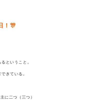
日！🎊
あるということ。
有できている。
の主に二つ（三つ）