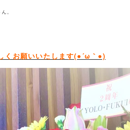
さん。
くお願いいたします(●´ω｀●)