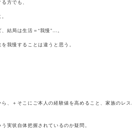
する方でも、
に。
、結局は生活＝“我慢”…。
欲を我慢することは違うと思う。
から、＋そこにご本人の経験値を高めること、家族のレス
いう実状自体把握されているのか疑問。