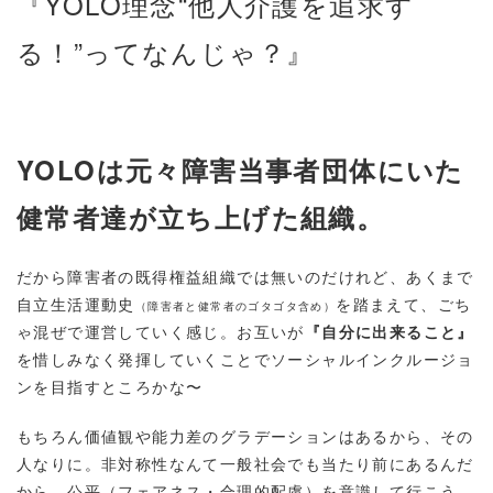
『YOLO
理念
“
他人介護を追求す
る！
”
ってなんじゃ？』
YOLO
は元々障害当事者団体にいた
健常者達が立ち上げた組織。
だから障害者の既得権益組織では無いのだけれど、あくまで
自立生活運動史
を踏まえて、ごち
（障害者と健常者のゴタゴタ含め）
ゃ混ぜで運営していく感じ。お互いが
『自分に出来ること』
を惜しみなく発揮していくことでソーシャルインクルージョ
ンを目指すところかな〜
もちろん価値観や能力差のグラデーションはあるから、その
人なりに。非対称性なんて一般社会でも当たり前にあるんだ
から、公平（フェアネス・合理的配慮）を意識して行こう