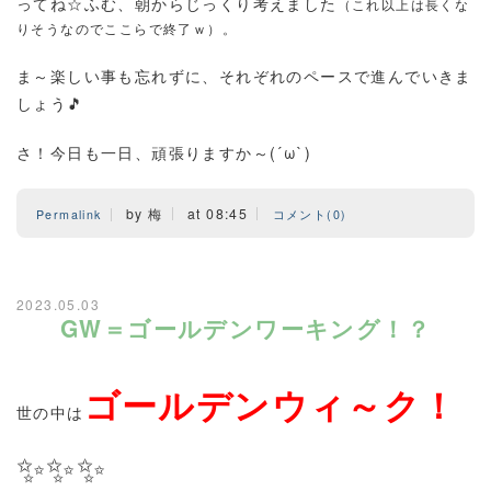
ってね☆ふむ、朝からじっくり考えました
（
これ以上は長くな
りそうなのでここらで終了ｗ）。
ま～楽しい事も忘れずに、それぞれのペースで進んでいきま
しょう🎵
さ！今日も一日、頑張りますか～(´ω`)
by 梅
at 08:45
Permalink
コメント(0)
2023.05.03
GW＝ゴールデンワーキング！？
ゴールデンウィ～ク！
世の中は
✨✨✨