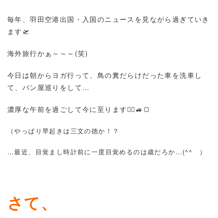
毎年、羽田空港出国・入国のニュースを見ながら過ぎていき
ます🛫
海外旅行かぁ～～～(笑)
今日は朝からヨガ行って、鳥の糞だらけだった車を洗車し
て、パン屋巡りをして…
濃厚な午前を過ごして今に至ります🧘‍♀️🚙🍞
（やっぱり早起きは三文の徳か！？
…最近、目覚まし時計前に一度目覚めるのは歳だろか…(^^ゞ）
さて、