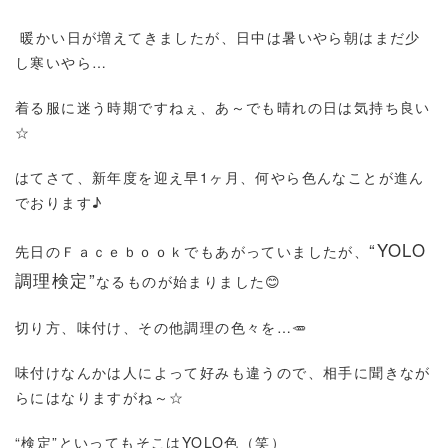
暖かい日が増えてきましたが、日中は暑いやら朝はまだ少
し寒いやら…
着る服に迷う時期ですねぇ、あ～でも晴れの日は気持ち良い
☆
はてさて、新年度を迎え早1ヶ月、何やら色んなことが進ん
でおります♪
“YOLO
先日のＦａｃｅｂｏｏｋでもあがっていましたが、
調理検定”
なるものが始まりました😊
切り方、味付け、その他調理の色々を…🥕
味付けなんかは人によって好みも違うので、相手に聞きなが
らにはなりますがね～☆
“検定”といってもそこはYOLO色（笑）