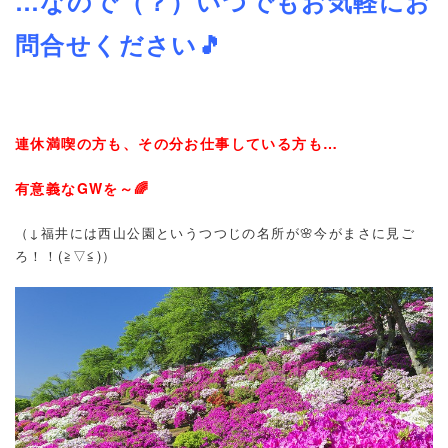
…なので（？）いつでもお気軽にお
問合せください🎵
連休満喫の方も、その分お仕事している方も…
有意義なGWを～🌈
（↓福井には西山公園というつつじの名所が🌸今がまさに見ご
ろ！！(≧▽≦)）