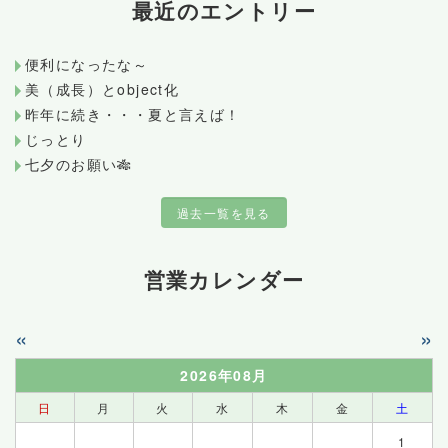
最近のエントリー
便利になったな～
美（成長）とobject化
昨年に続き・・・夏と言えば！
じっとり
七夕のお願い🎋
過去一覧を見る
営業カレンダー
«
»
2026年08月
日
月
火
水
木
金
土
1