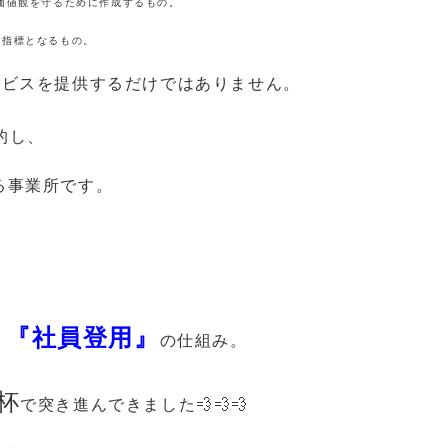
価値観を守るために作成するもの。
る指標となるもの。
ービスを提供するだけではありません。
的し、
る事業所です。
』『社員登用』
の仕組み。
杯
で突き進んできました💨💨💨