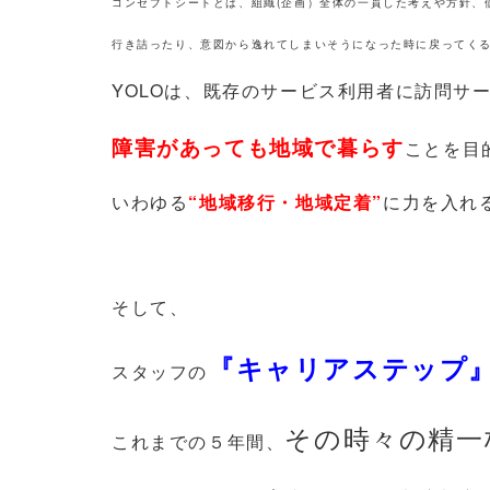
コンセプトシートとは、組織(企画）全体の一貫した考えや方針、
行き詰ったり、意図から逸れてしまいそうになった時に戻ってく
YOLOは、既存のサービス利用者に訪問サ
障害があっても地域で暮らす
ことを目
いわゆる
“地域移行・地域定着”
に力を入れ
そして、
『キャリアステップ
スタッフの
その時々の精一
これまでの５年間、