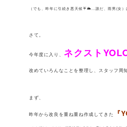
（でも、昨年に引続き悪天候☔🌥…誰だ、雨男(女）は(
さて。
ネクストYOL
今年度に入り、
改めていろんなことを整理し、スタッフ周
まず、
『
昨年から改良を重ね重ね作成してきた