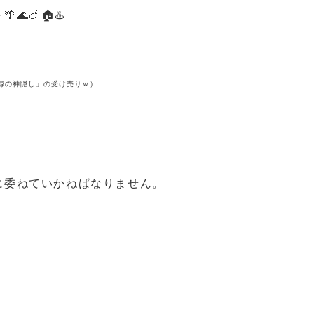
🍗🏠♨️
尋の神隠し」の受け売りｗ）
に委ねていかねばなりません。