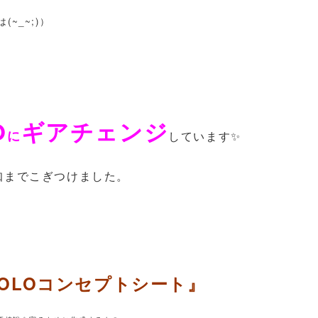
~_~;)）
O
ギアチェンジ
に
しています✨
知までこぎつけました。
YOLOコンセプトシート』