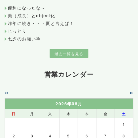
便利になったな～
美（成長）とobject化
昨年に続き・・・夏と言えば！
じっとり
七夕のお願い🎋
過去一覧を見る
営業カレンダー
«
»
2026年08月
日
月
火
水
木
金
土
1
2
3
4
5
6
7
8